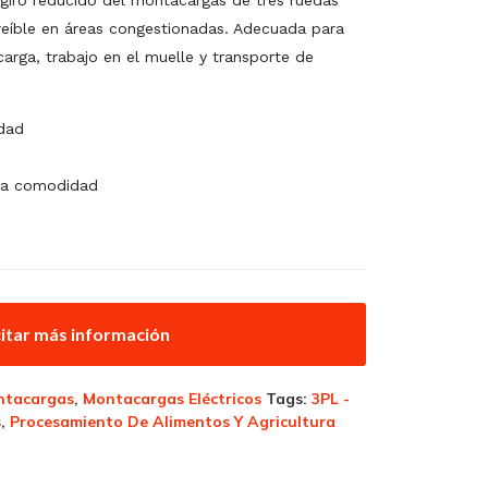
giro reducido del montacargas de tres ruedas
reíble en áreas congestionadas. Adecuada para
arga, trabajo en el muelle y transporte de
idad
la comodidad
citar más información
ntacargas
,
Montacargas Eléctricos
Tags:
3PL -
s
,
Procesamiento De Alimentos Y Agricultura