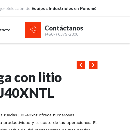
or Selección de
Equipos Industriales en Panamá
Contáctanos
tacto
(+507) 6379-2800
 con litio
 J40XNTL
es ruedas j30-40xnt ofrece numerosas
la productividad y el costo de las operaciones. El