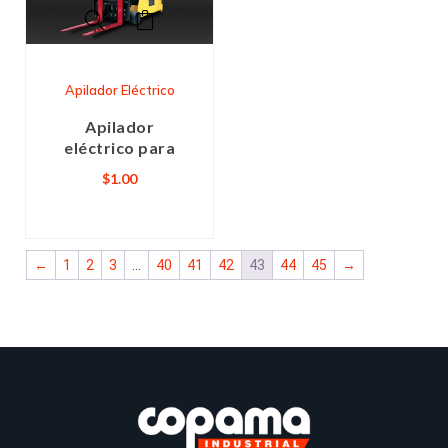
Apilador Eléctrico
Apilador
eléctrico para
$
1.00
←
1
2
3
…
40
41
42
43
44
45
→