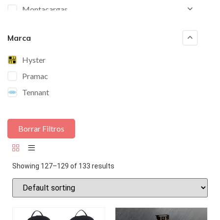
Montacargas
Pramac
Marca
Pulidoras
Restregadoras
Hyster
Torres de Luz
Pramac
Traspaletas
Tennant
Borrar Filtros
Showing 127–129 of 133 results